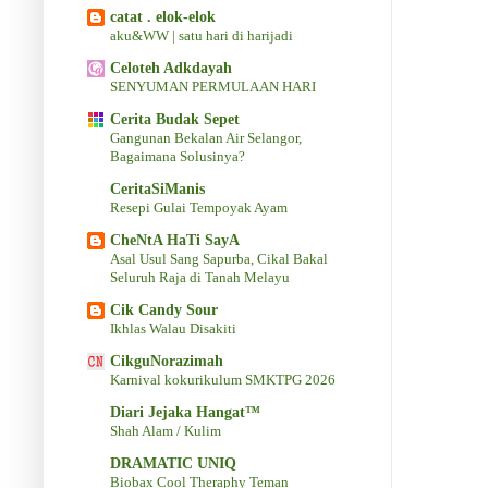
catat . elok-elok
aku&WW | satu hari di harijadi
Celoteh Adkdayah
SENYUMAN PERMULAAN HARI
Cerita Budak Sepet
Gangunan Bekalan Air Selangor,
Bagaimana Solusinya?
CeritaSiManis
Resepi Gulai Tempoyak Ayam
CheNtA HaTi SayA
Asal Usul Sang Sapurba, Cikal Bakal
Seluruh Raja di Tanah Melayu
Cik Candy Sour
Ikhlas Walau Disakiti
CikguNorazimah
Karnival kokurikulum SMKTPG 2026
Diari Jejaka Hangat™
Shah Alam / Kulim
DRAMATIC UNIQ
Biobax Cool Theraphy Teman