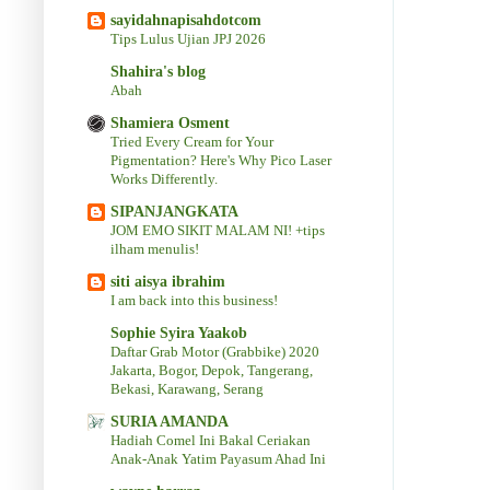
sayidahnapisahdotcom
Tips Lulus Ujian JPJ 2026
Shahira's blog
Abah
Shamiera Osment
Tried Every Cream for Your
Pigmentation? Here's Why Pico Laser
Works Differently.
SIPANJANGKATA
JOM EMO SIKIT MALAM NI! +tips
ilham menulis!
siti aisya ibrahim
I am back into this business!
Sophie Syira Yaakob
Daftar Grab Motor (Grabbike) 2020
Jakarta, Bogor, Depok, Tangerang,
Bekasi, Karawang, Serang
SURIA AMANDA
Hadiah Comel Ini Bakal Ceriakan
Anak-Anak Yatim Payasum Ahad Ini