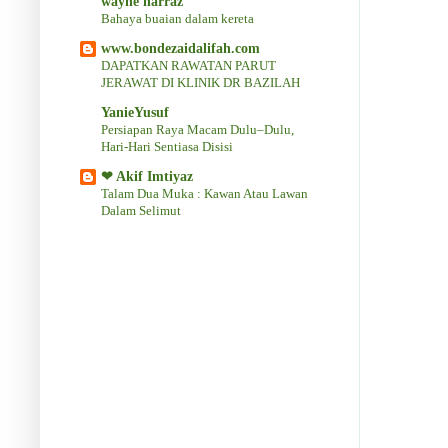
wayne harraz
Bahaya buaian dalam kereta
www.bondezaidalifah.com
DAPATKAN RAWATAN PARUT
JERAWAT DI KLINIK DR BAZILAH
YanieYusuf
Persiapan Raya Macam Dulu–Dulu,
Hari-Hari Sentiasa Disisi
❤ Akif Imtiyaz
Talam Dua Muka : Kawan Atau Lawan
Dalam Selimut