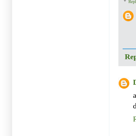
Repl
Re