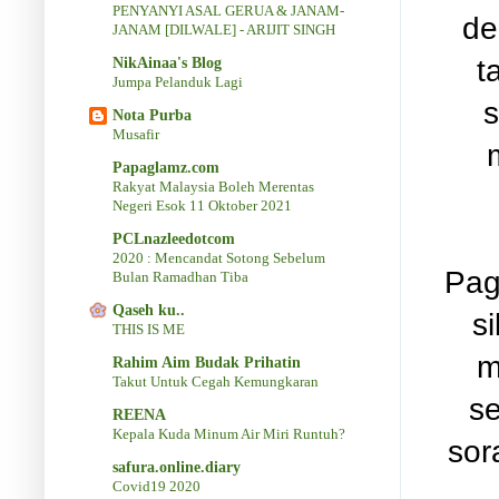
PENYANYI ASAL GERUA & JANAM-
de
JANAM [DILWALE] - ARIJIT SINGH
t
NikAinaa's Blog
Jumpa Pelanduk Lagi
s
Nota Purba
Musafir
Papaglamz.com
Rakyat Malaysia Boleh Merentas
Negeri Esok 11 Oktober 2021
PCLnazleedotcom
2020 : Mencandat Sotong Sebelum
Pag
Bulan Ramadhan Tiba
Qaseh ku..
s
THIS IS ME
m
Rahim Aim Budak Prihatin
Takut Untuk Cegah Kemungkaran
se
REENA
Kepala Kuda Minum Air Miri Runtuh?
sor
safura.online.diary
Covid19 2020