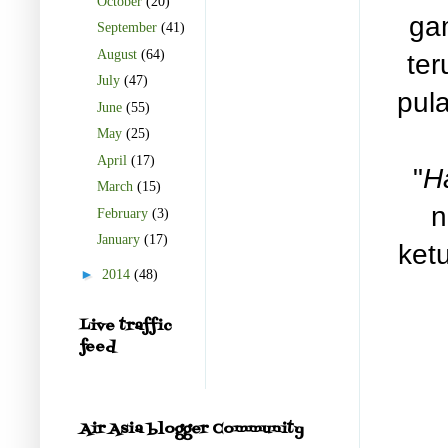
October
(20)
gam
September
(41)
August
(64)
ter
July
(47)
pula
June
(55)
May
(25)
April
(17)
"
H
March
(15)
n
February
(3)
January
(17)
ket
►
2014
(48)
Live traffic
feed
Air Asia blogger Community