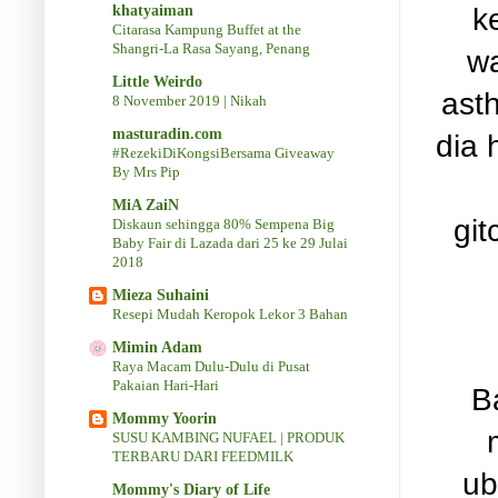
k
khatyaiman
Citarasa Kampung Buffet at the
Shangri-La Rasa Sayang, Penang
wa
Little Weirdo
ast
8 November 2019 | Nikah
masturadin.com
dia 
#RezekiDiKongsiBersama Giveaway
By Mrs Pip
MiA ZaiN
git
Diskaun sehingga 80% Sempena Big
Baby Fair di Lazada dari 25 ke 29 Julai
2018
Mieza Suhaini
Resepi Mudah Keropok Lekor 3 Bahan
Mimin Adam
Raya Macam Dulu-Dulu di Pusat
Pakaian Hari-Hari
Ba
Mommy Yoorin
SUSU KAMBING NUFAEL | PRODUK
TERBARU DARI FEEDMILK
ub
Mommy's Diary of Life