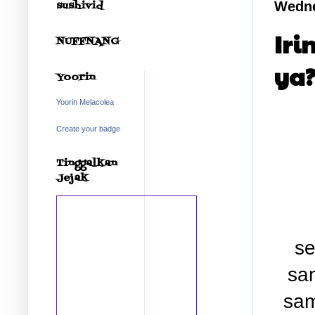
sushivid
Wedne
Iri
NUFFNANG
ya
Yoorin
Yoorin Melacolea
Create your badge
Tinggalkan
Jejak
se
sa
sam