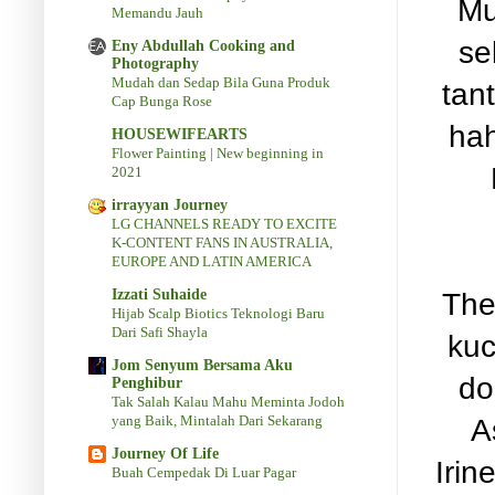
Mu
Memandu Jauh
se
Eny Abdullah Cooking and
Photography
Mudah dan Sedap Bila Guna Produk
tan
Cap Bunga Rose
hah
HOUSEWIFEARTS
Flower Painting | New beginning in
2021
irrayyan Journey
LG CHANNELS READY TO EXCITE
K-CONTENT FANS IN AUSTRALIA,
EUROPE AND LATIN AMERICA
Izzati Suhaide
The
Hijab Scalp Biotics Teknologi Baru
Dari Safi Shayla
kuc
Jom Senyum Bersama Aku
do
Penghibur
Tak Salah Kalau Mahu Meminta Jodoh
yang Baik, Mintalah Dari Sekarang
A
Journey Of Life
Irin
Buah Cempedak Di Luar Pagar