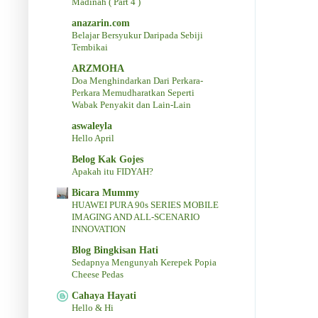
Madinah ( Part 4 )
anazarin.com
Belajar Bersyukur Daripada Sebiji
Tembikai
ARZMOHA
Doa Menghindarkan Dari Perkara-
Perkara Memudharatkan Seperti
Wabak Penyakit dan Lain-Lain
aswaleyla
Hello April
Belog Kak Gojes
Apakah itu FIDYAH?
Bicara Mummy
HUAWEI PURA 90s SERIES MOBILE
IMAGING AND ALL-SCENARIO
INNOVATION
Blog Bingkisan Hati
Sedapnya Mengunyah Kerepek Popia
Cheese Pedas
Cahaya Hayati
Hello & Hi