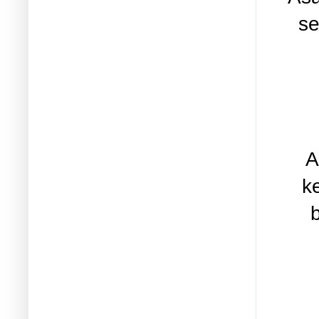
se
A
k